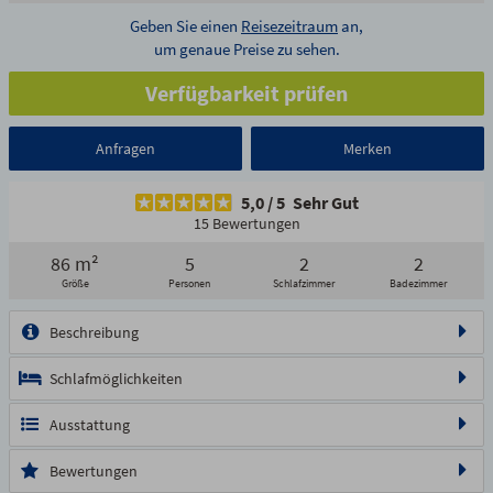
Geben Sie einen
Reisezeitraum
an,
um genaue Preise zu sehen.
Verfügbarkeit prüfen
Anfragen
Merken
5,0
/
5
Sehr Gut
15 Bewertungen
86 m²
5
2
2
1/27
2/27
3/27
4/27
5/27
Größe
Personen
Schlafzimmer
Badezimmer
6/27
7/27
8/27
9/27
10/27
11/27
12/27
13/27
Beschreibung
14/27
15/27
16/27
17/27
18/27
19/27
20/27
21/27
Schlafmöglichkeiten
22/27
23/27
24/27
25/27
26/27
27/27
Ausstattung
Bewertungen