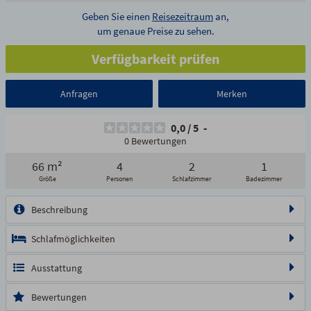
Geben Sie einen
Reisezeitraum
an,
um genaue Preise zu sehen.
Verfügbarkeit prüfen
Anfragen
Merken
0,0
/
5
-
0 Bewertungen
66 m²
4
2
1
1/19
2/19
3/19
4/19
5/19
Größe
Personen
Schlafzimmer
Badezimmer
6/19
7/19
8/19
9/19
10/19
11/19
12/19
13/19
Beschreibung
14/19
15/19
16/19
17/19
18/19
19/19
Schlafmöglichkeiten
Ausstattung
Bewertungen