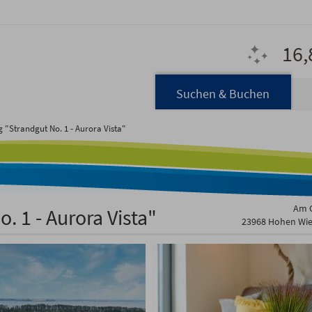
16,
Navigation
Suchen & Buchen
überspringen
"Strandgut No. 1 - Aurora Vista"
Am G
 1 - Aurora Vista"
23968 Hohen Wi