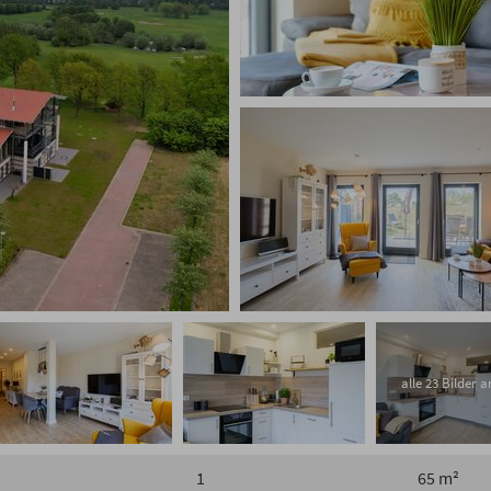
alle 23 Bilder 
1
65 m²