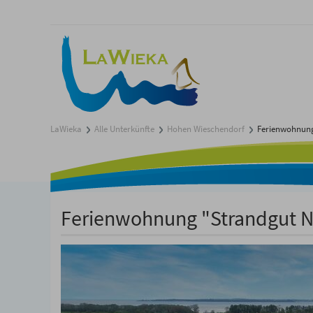
LaWieka
Alle Unterkünfte
Hohen Wieschendorf
Ferienwohnung 
Ferienwohnung "Strandgut No.