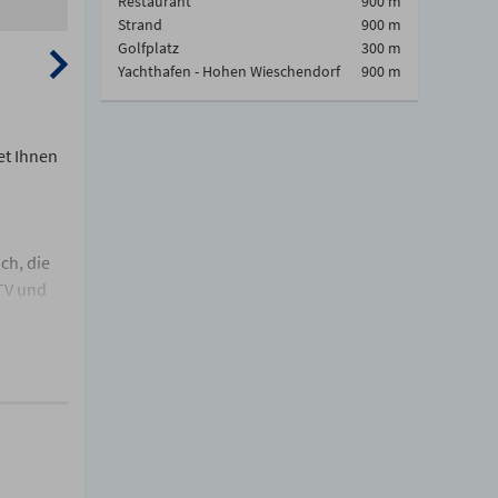
Restaurant
900 m
Strand
900 m
Golfplatz
300 m
Yachthafen - Hohen Wieschendorf
900 m
et Ihnen
ch, die
 TV und
r die