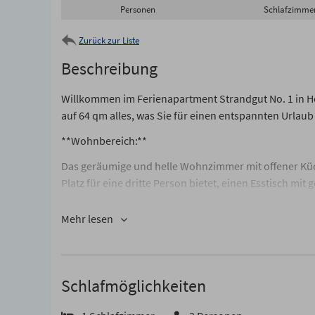
Personen
Schlafzimme
Zurück zur Liste
Beschreibung
Willkommen im Ferienapartment Strandgut No. 1 in 
auf 64 qm alles, was Sie für einen entspannten Urlaub
**Wohnbereich:**
Das geräumige und helle Wohnzimmer mit offener Küch
Platz für eine dritte Person bietet, einen Esstisch m
eine Hifi-Anlage. Für gesellige Abende stehen Ihnen v
Mehr lesen
**Küche:**
Die moderne Küche ist komplett ausgestattet und erfül
Zubereitung von Mahlzeiten und bietet Ihnen alle not
Schlafmöglichkeiten
**Schlafbereich:**