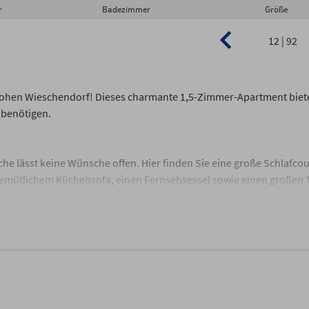
r
Badezimmer
Größe
12 | 92
Hohen Wieschendorf! Dieses charmante 1,5-Zimmer-Apartment biet
 benötigen.
e lässt keine Wünsche offen. Hier finden Sie eine große Schlafcou
it gemütlichem Küchensofa, einen Fernsehsessel sowie einen großen
erschiedene Gesellschaftsspiele zur Verfügung.
lt alle Ansprüche eines hochwertigen Apartments. Sie ist perfekt fü
wendigen Utensilien.