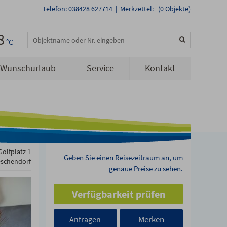
Telefon: 038428 627714
|
Merkzettel:
(
0
Objekte)
8
Objektname oder Nr. eingeben
°C
Wunschurlaub
Service
Kontakt
olfplatz 1
Geben Sie einen
Reisezeitraum
an, um
eschendorf
genaue Preise zu sehen.
Verfügbarkeit prüfen
Merken
Anfragen