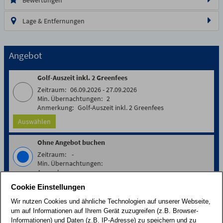
12/21
13/21
14/21
15/21
16/21
17/21
18/21
19/21
20/21
Lage & Entfernungen
21/21
Angebot
Golf-Auszeit inkl. 2 Greenfees
06.09.2026 - 27.09.2026
2
Golf-Auszeit inkl. 2 Greenfees
Auswählen
Ohne Angebot buchen
-
Cookie Einstellungen
Buchungszeitraum
Datum löschen
Wir nutzen Cookies und ähnliche Technologien auf unserer Webseite,
um auf Informationen auf Ihrem Gerät zuzugreifen (z.B. Browser-
Informationen) und Daten (z.B. IP-Adresse) zu speichern und zu