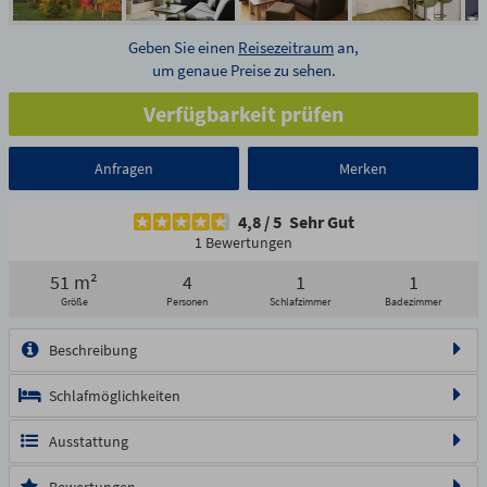
Geben Sie einen
Reisezeitraum
an,
um genaue Preise zu sehen.
Verfügbarkeit prüfen
Anfragen
Merken
4,8
/
5
Sehr Gut
1 Bewertungen
51 m²
4
1
1
Größe
Personen
Schlafzimmer
Badezimmer
Beschreibung
Schlafmöglichkeiten
1/21
2/21
3/21
Ausstattung
4/21
5/21
6/21
7/21
8/21
9/21
10/21
11/21
Bewertungen