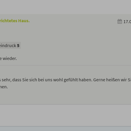
richtetes Haus.
17.
indruck
5
e wieder.
s sehr, dass Sie sich bei uns wohl gefühlt haben. Gerne heißen wir S
men.