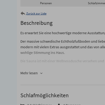
Personen
Schlafzimme
Zurück zur Liste
Beschreibung
Es erwartet Sie eine hochwertige moderne Ausstattun
Der massive schwedische Echtholzfußboden und liebevo
modern mit vielen Extras ausgestattet und das von all
wohlige Stimmung ins Haus.
Die Sauna ist mit einer Wellnessdusche versehen und
Das Gäste-WC mit Tageslicht befindet sich ebenfalls i
Mehr lesen
Im oberen Bereich stehen Ihnen zwei Schlafzimmer m
Ein 2. TV ist in einem Schlafzimmer vorhanden. Bettwä
Schlafmöglichkeiten
Das Duschbad mit Echtglasduschabtrennung, Waschbe
eingerichtet.