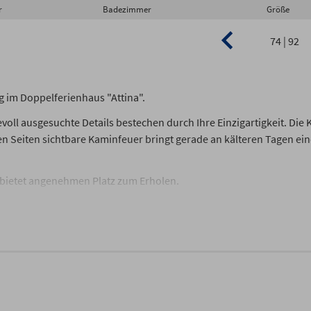
r
Badezimmer
Größe
74 | 92
g im Doppelferienhaus "Attina".
ll ausgesuchte Details bestechen durch Ihre Einzigartigkeit. Die K
en Seiten sichtbare Kaminfeuer bringt gerade an kälteren Tagen ei
 bietet angenehmen Platz zum Erholen.
m Erdgeschoss.
it je einem Boxspringbett und Kommoden zur Verfügung.
sche und Handtücher liegen bei Anreise frisch bereit.
cken und WC ist in der typischen Fledermausgaube des Reethaus