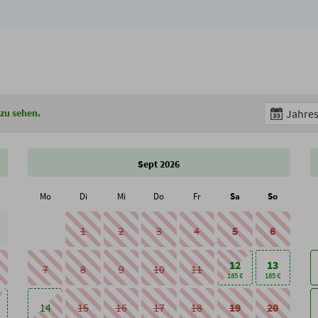
 zu sehen.
Jahres
Sept 2026
Mo
Di
Mi
Do
Fr
Sa
So
1
2
3
4
5
6
12
13
7
8
9
10
11
185 €
185 €
14
15
16
17
18
19
20