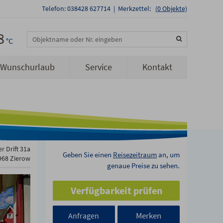
Telefon: 038428 627714
|
Merkzettel:
(
0
Objekte)
8
Objektname oder Nr. eingeben
°C
Wunschurlaub
Service
Kontakt
r Drift 31a
Geben Sie einen
Reisezeitraum
an, um
968 Zierow
genaue Preise zu sehen.
Verfügbarkeit prüfen
Merken
Anfragen