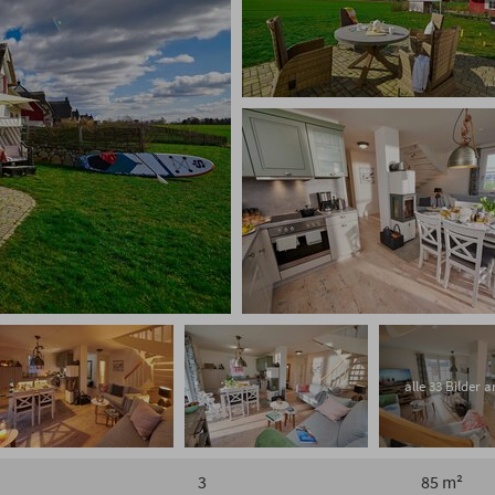
alle 33 Bilder 
3
85 m²