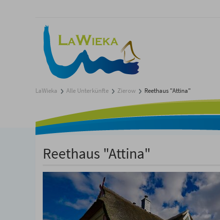
LaWieka
Alle Unterkünfte
Zierow
Reethaus "Attina"
Reethaus "Attina"