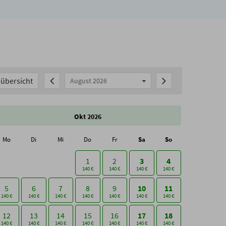
übersicht
August 2026
Okt 2026
Mo
Di
Mi
Do
Fr
Sa
So
1
2
3
4
140 €
140 €
140 €
140 €
5
6
7
8
9
10
11
140 €
140 €
140 €
140 €
140 €
140 €
140 €
12
13
14
15
16
17
18
140 €
140 €
140 €
140 €
140 €
140 €
140 €