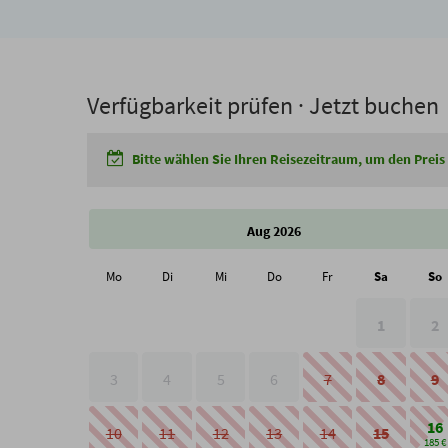
Verfügbarkeit prüfen · Jetzt buchen
Bitte wählen Sie Ihren Reisezeitraum, um den Preis
Aug 2026
Mo
Di
Mi
Do
Fr
Sa
So
1
2
3
4
5
6
7
8
9
16
10
11
12
13
14
15
185 €