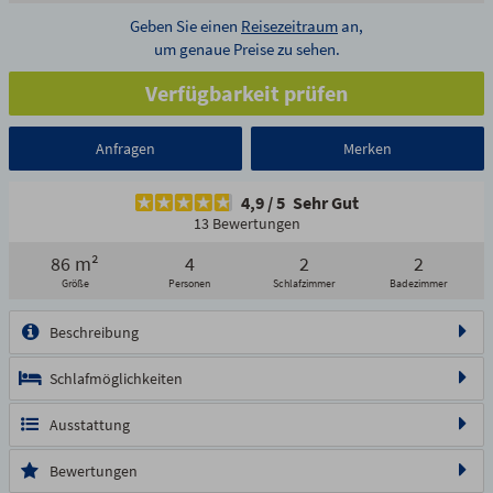
Geben Sie einen
Reisezeitraum
an,
um genaue Preise zu sehen.
Verfügbarkeit prüfen
Anfragen
Merken
4,9
/
5
Sehr Gut
13 Bewertungen
86 m²
4
2
2
1/24
2/24
3/24
4/24
5/24
Größe
Personen
Schlafzimmer
Badezimmer
6/24
7/24
8/24
9/24
10/24
11/24
12/24
13/24
Beschreibung
14/24
15/24
16/24
17/24
18/24
19/24
20/24
21/24
Schlafmöglichkeiten
22/24
23/24
24/24
Ausstattung
Bewertungen