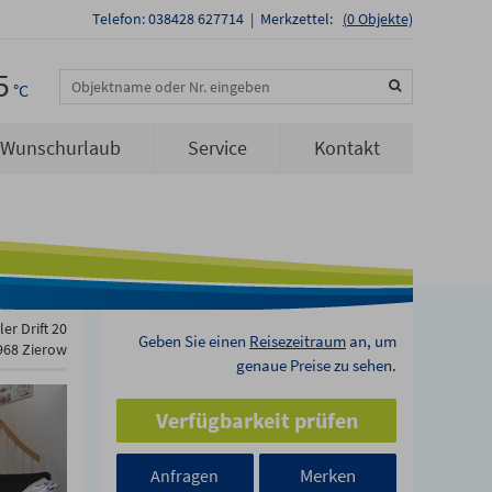
Telefon: 038428 627714
|
Merkzettel:
(
0
Objekte)
5
Objektname oder Nr. eingeben
°C
Wunschurlaub
Service
Kontakt
er Drift 20
Geben Sie einen
Reisezeitraum
an, um
968 Zierow
genaue Preise zu sehen.
Verfügbarkeit prüfen
Merken
Anfragen