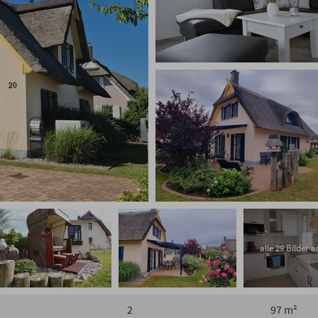
alle 29 Bilder 
2
97 m²