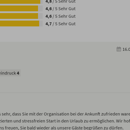
4,8
/
5
Sehr Gut
4,6
/
5
Sehr Gut
4,6
/
5
Sehr Gut
4,7
/
5
Sehr Gut
16.
indruck
4
s sehr, dass Sie mit der Organisation bei der Ankunft zufrieden war
erten und stressfreien Start in den Urlaub zu ermöglichen. Wir hof
ns freuen, Sie bald wieder als unsere Gäste begrüßen zu dürfen.