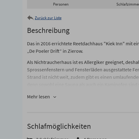
Personen
Schlafzimme
Zurück zur Liste
Beschreibung
Das in 2016 errichtete Reetdachhaus "Kiek Inn" mit e
„De Poeler Drift“ in Zierow.
Als Nichtraucherhaus ist es Allergiker geeignet, desha
Sprossenfenstern und Fensterläden ausgestattete Fer
Strand ist nicht weit, zudem gibt es einen umlaufend
denn sowohl eine Sauna als auch ein Kaminofen sind 
ausgestattetes Reetdachhaus. Eine hochwertige Innen
Mehr lesen
einem großen Wohn-/Essbereich mit offener Küche und b
voll ausgestattet mit einem hochwertigen Backofen mi
Kaffeemaschine, Toaster und Wasserkocher, aber auch
einem gemütlichen Abend ein. Ein Flach-TV und Stere
Schlafmöglichkeiten
Spiele zur Verfügung. Im Wohnbereich steht der Kamin
mitzubringen. Der Essbereich im Wohnzimmer bietet Pl