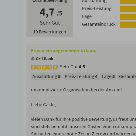
Ausstattung
Gesamtbewertung
4,7
Preis-Leistung
5
Lage
Sehr Gut
Gesamteindruck
19 Bewertungen
Es war ein angenehmer Urlaub.
Grit Bank
Sehr Gut
4,5
Ausstattung
5
Preis-Leistung
4
Lage
5
Gesamte
unkomplizierte Organisation bei der Ankunft
Liebe Gäste,
vielen Dank für Ihre positive Bewertung. Es freut un
sind stets bemüht, unseren Gästen einen unkomplizi
Sie hatten eine schöne Zeit in Zierow und würden u