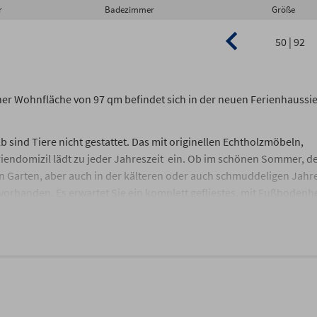
r
Badezimmer
Größe
50 | 92
iner Wohnfläche von 97 qm befindet sich in der neuen Ferienhaussi
lb sind Tiere nicht gestattet. Das mit originellen Echtholzmöbeln,
iendomizil lädt zu jeder Jahreszeit ein. Ob im schönen Sommer, d
en Garten, aber auch in der kälteren oder auch schmuddeligen Jahre
vorhanden. Es erwartet Sie ein komplett gefliestes, mit Fußbodenh
ausstattung lässt keine Wünsche offen. Das Erdgeschoss empfängt 
ietet ausreichend Platz für die ganze Familie. Die integrierte Küc
t Kochfeld, einem Kühlschrank mit Gefrierfach, einem Geschirrspül
 ein Eierkocher und Mixer sind vorhanden. Eine Ledercouchgarnitu
oanlage bieten Unterhaltung, zudem stehen einige Bücher, Reisefü
ofen, der wohlige Wärme in der kalten Jahreszeit schenkt. Kaminho
atz für 4 Personen. Weiterhin befinden sich im EG ein Tageslicht-