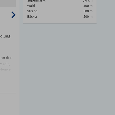
Supermarkt
5,0 km
Wald
400 m
Strand
500 m
Bäcker
500 m
edlung
enn der
szeit,
eizung
Sie mit
he ist
er,
r lädt zu
hrer und
lz ist
Gäste-WC,