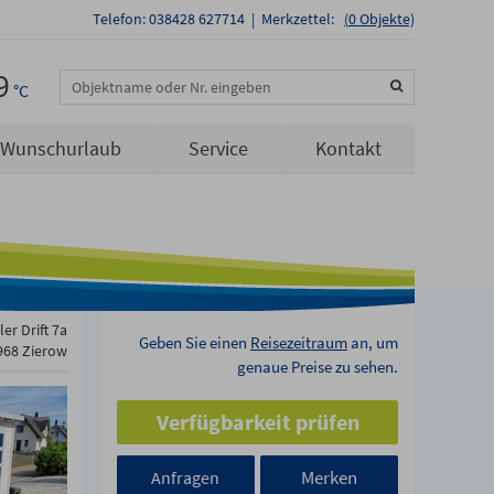
Telefon: 038428 627714
|
Merkzettel:
(
0
Objekte)
9
Objektname oder Nr. eingeben
°C
Wunschurlaub
Service
Kontakt
er Drift 7a
Geben Sie einen
Reisezeitraum
an, um
968 Zierow
genaue Preise zu sehen.
Verfügbarkeit prüfen
Merken
Anfragen