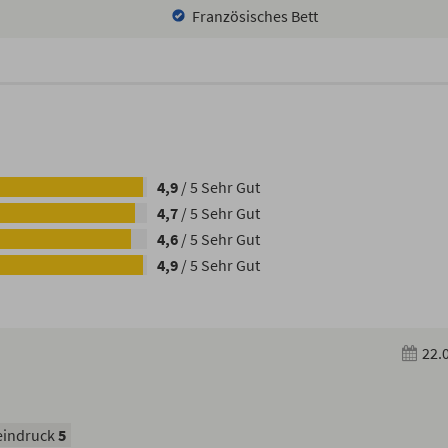
Französisches Bett
4,9
/
5
Sehr Gut
4,7
/
5
Sehr Gut
4,6
/
5
Sehr Gut
4,9
/
5
Sehr Gut
22.
indruck
5