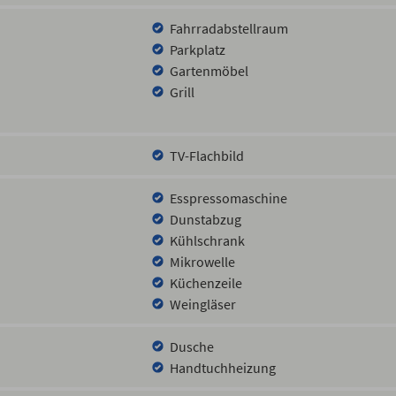
r können ungestört auf dem Spielplatz der gemeinsamen Grünfläch
dstrand gelangen Sie abseits vom Autoverkehr über einen Fußweg (
Fahrradabstellraum
h über die nahegelegenen Städte Wismar (8 km), Schwerin (35 km), 
Parkplatz
Gartenmöbel
Grill
TV-Flachbild
Esspressomaschine
Dunstabzug
Kühlschrank
Mikrowelle
Küchenzeile
Weingläser
Dusche
Handtuchheizung