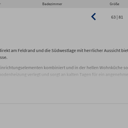
r
Badezimmer
Größe
63 | 81
direkt am Feldrand und die Südwestlage mit herrlicher Aussicht bie
sse.
Einrichtungselementen kombiniert und in der hellen Wohnküche so
ßbodenheizung verlegt und sorgt an kalten Tagen für ein angenehm
ino aus dem Kaffeevollautomaten, eine klassische Filterkaffeemasch
r Heißgetränke bereit. Und falls zusätzlich Gebäck gefragt ist: Dop
gut ausgestatteten Küche. Der eilige Koch wird sich über die Mikro
uemen Sesseln ergänzt, so dass die ganze Familie Platz findet. Di