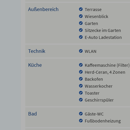
Ruhe und die Aussicht über die grünen Felder. Kinde
und zum familienfreundlichen, flach abfallenden San
Außenbereich
Terrasse
Meter). Wer Kultur und Abwechslung sucht, freut sic
Wiesenblick
(70 km) und Rostock (74km).
Garten
Sitzecke im Garten
E-Auto Ladestation
Technik
WLAN
Küche
Kaffeemaschine (Filter)
Herd-Ceran, 4 Zonen
Backofen
Wasserkocher
Toaster
Geschirrspüler
Bad
Gäste-WC
Fußbodenheizung