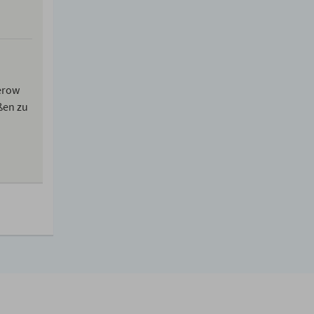
ierow
ßen zu