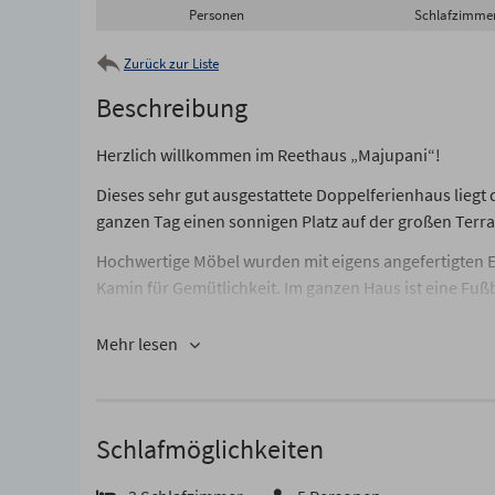
Personen
Schlafzimme
Zurück zur Liste
Beschreibung
Herzlich willkommen im Reethaus „Majupani“!
Dieses sehr gut ausgestattete Doppelferienhaus liegt 
ganzen Tag einen sonnigen Platz auf der großen Terra
Hochwertige Möbel wurden mit eigens angefertigten 
Kamin für Gemütlichkeit. Im ganzen Haus ist eine Fu
Raumklima.
Mehr lesen
Ein guter Start in den Tag gelingt mit einem Cappucc
ein Heißwasserkocher stehen für Liebhaber alternative
Waffelautomat und Backformen finden Sie in der sehr 
freuen.
Schlafmöglichkeiten
Im Wohnbereich wird das großzügige Sofa von zwei beq