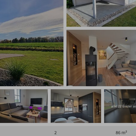
alle 22 Bilder 
2
86 m²