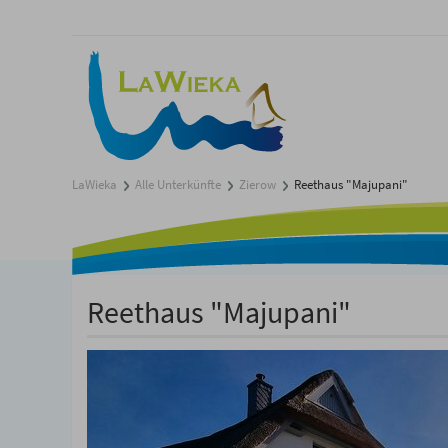
LaWieka
Alle Unterkünfte
Zierow
Reethaus "Majupani"
Reethaus "Majupani"