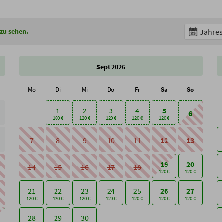
 zu sehen.
Jahres
Sept 2026
Mo
Di
Mi
Do
Fr
Sa
So
1
2
3
4
5
6
160 €
120 €
120 €
120 €
120 €
7
8
9
10
11
12
13
19
20
14
15
16
17
18
120 €
120 €
21
22
23
24
25
26
27
120 €
120 €
120 €
120 €
120 €
120 €
120 €
28
29
30