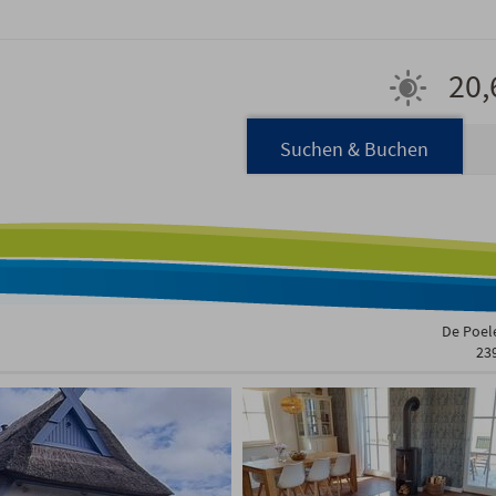
20,
Navigation
Suchen & Buchen
überspringen
De Poele
23