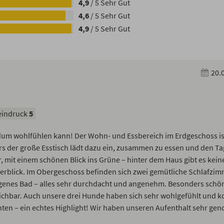
4,9
/
5
Sehr Gut
4,6
/
5
Sehr Gut
4,9
/
5
Sehr Gut
20.
indruck
5
undum wohlfühlen kann! Der Wohn- und Essbereich im Erdgeschoss is
s der große Esstisch lädt dazu ein, zusammen zu essen und den Ta
r, mit einem schönen Blick ins Grüne – hinter dem Haus gibt es kein
erblick. Im Obergeschoss befinden sich zwei gemütliche Schlafzi
legenes Bad – alles sehr durchdacht und angenehm. Besonders schö
ichbar. Auch unsere drei Hunde haben sich sehr wohlgefühlt und 
en – ein echtes Highlight! Wir haben unseren Aufenthalt sehr gen