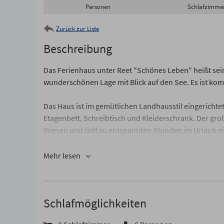
Personen
Schlafzimme
Zurück zur Liste
Beschreibung
Das Ferienhaus unter Reet "Schönes Leben" heißt sein
wunderschönen Lage mit Blick auf den See. Es ist ko
Das Haus ist im gemütlichen Landhausstil eingerichte
Etagenbett, Schreibtisch und Kleiderschrank. Der gr
Wiesen und lädt zu entspannten Stunden im Urlaub ein
Personen Platz finden. Die offene Küchenzeile ist mode
Mehr lesen
Im Erdgeschoss befinden sich außerdem ein Gäste-W
Mikrowelle.
Schlafmöglichkeiten
Im Obergeschoss gibt es zwei weitere Schlafzimmer, 
Fernseher ausgestattet sind. Das Schlafzimmer auf der