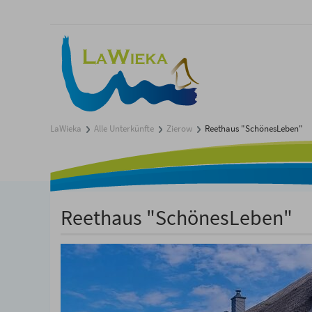
LaWieka
Alle Unterkünfte
Zierow
Reethaus "SchönesLeben"
Reethaus "SchönesLeben"