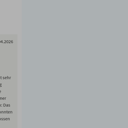
04.2026
t sehr
g
e
mmer
n: Das
konnten
ossen