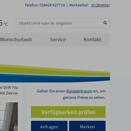
Telefon: 038428 627714
|
Merkzettel:
(
0
Objekte)
6
Objektname oder Nr. eingeben
°C
Wunschurlaub
Service
Kontakt
r Drift 79a
Geben Sie einen
Reisezeitraum
an, um
968 Zierow
genaue Preise zu sehen.
Verfügbarkeit prüfen
Merken
Anfragen