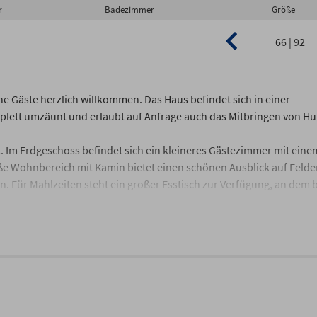
r
Badezimmer
Größe
66 | 92
e Gäste herzlich willkommen. Das Haus befindet sich in einer
mplett umzäunt und erlaubt auf Anfrage auch das Mitbringen von H
t. Im Erdgeschoss befindet sich ein kleineres Gästezimmer mit eine
oße Wohnbereich mit Kamin bietet einen schönen Ausblick auf Felde
. Für Mahlzeiten steht ein großer Esstisch zur Verfügung, an dem b
rn ausgestattet und bietet viele Extras.
C und ein Hauswirtschaftsraum mit Waschmaschine, Trockner und
die jeweils mit einem Doppelbett, ausreichend Stauraum und einem
 rechten Seite bietet einen traumhaften Blick auf die Ostsee. Bett