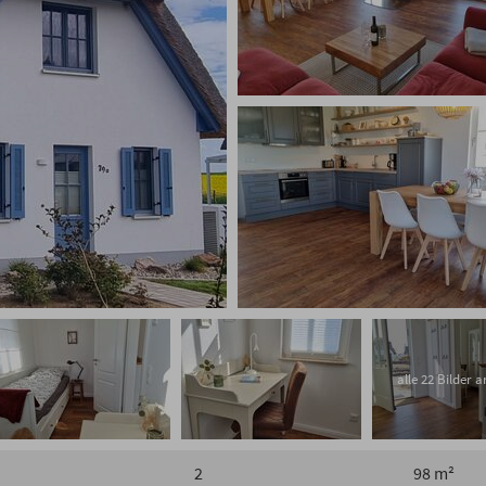
alle 22 Bilder 
2
98 m²