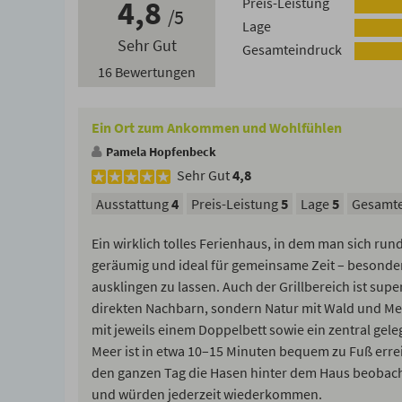
4,8
Preis-Leistung
5
Lage
Sehr Gut
Gesamteindruck
16 Bewertungen
Ein Ort zum Ankommen und Wohlfühlen
Pamela Hopfenbeck
Sehr Gut
4,8
Ausstattung
4
Preis-Leistung
5
Lage
5
Gesamte
Ein wirklich tolles Ferienhaus, in dem man sich r
geräumig und ideal für gemeinsame Zeit – besonder
ausklingen zu lassen. Auch der Grillbereich ist supe
direkten Nachbarn, sondern Natur mit Wald und Me
mit jeweils einem Doppelbett sowie ein zentral ge
Meer ist in etwa 10–15 Minuten bequem zu Fuß erre
den ganzen Tag die Hasen hinter dem Haus beobacht
und würden jederzeit wiederkommen.