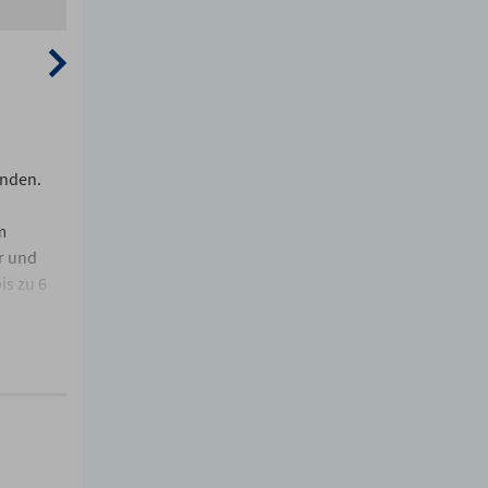
unden.
m
r und
is zu 6
wäsche