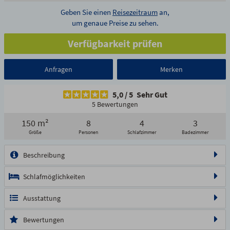
Geben Sie einen
Reisezeitraum
an,
um genaue Preise zu sehen.
Verfügbarkeit prüfen
Anfragen
Merken
5,0
/
5
Sehr Gut
5 Bewertungen
150 m²
8
4
3
1/16
2/16
3/16
4/16
5/16
Größe
Personen
Schlafzimmer
Badezimmer
6/16
7/16
8/16
9/16
10/16
11/16
12/16
13/16
Beschreibung
14/16
15/16
16/16
Schlafmöglichkeiten
Ausstattung
Bewertungen