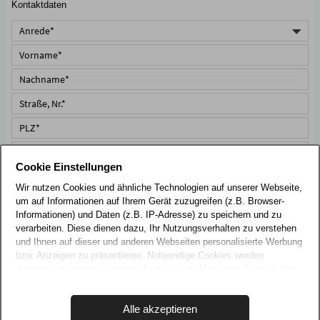
Kontaktdaten
Cookie Einstellungen
Wir nutzen Cookies und ähnliche Technologien auf unserer Webseite,
um auf Informationen auf Ihrem Gerät zuzugreifen (z.B. Browser-
Informationen) und Daten (z.B. IP-Adresse) zu speichern und zu
Pflichtfeld
*
Ich habe die
Datenschutzerklärung
zur Kenntnis genommen
verarbeiten. Diese dienen dazu, Ihr Nutzungsverhalten zu verstehen
und stimme der Verarbeitung meiner Daten zur Beantwortung
und Ihnen auf dieser und anderen Webseiten personalisierte Werbung
meiner Anfrage zu. (Widerruf jederzeit möglich.)
bzw. Anzeigen zu präsentieren. Notwendige Cookies werden
automatisch gesetzt, während Analyse- und Marketing-Cookies Ihre
ANFRAGE ABSENDEN
Zustimmung erfordern und auch außerhalb der EU/EWR, z.B. in den
USA, verarbeitet werden, wo Ihre Daten nicht mit den gleichen
Alle akzeptieren
Datenschutzstandards geschützt sind wie in der EU.