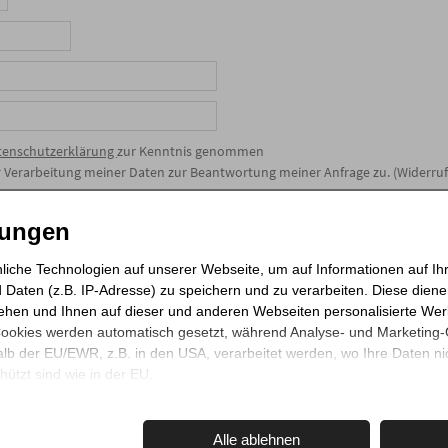
tenschutzerklärung
zur Kenntnis genommen
Verarbeitung meiner Daten zur Beantwortung meiner Anfrage zu. (Widerruf 
n
lungen
liche Technologien auf unserer Webseite, um auf Informationen auf Ih
 Daten (z.B. IP-Adresse) zu speichern und zu verarbeiten. Diese diene
ehen und Ihnen auf dieser und anderen Webseiten personalisierte We
Cookies werden automatisch gesetzt, während Analyse- und Marketing
lb der EU/EWR, z.B. in den USA, verarbeitet werden, wo Ihre Daten nic
ützt sind wie in der EU.
Sie mit "Alle akzeptieren" oder beschränken auf notwendige Cookies mit 
u unseren Partnern finden Sie in unserer
Datenschutzerklärung
und d
Alle ablehnen