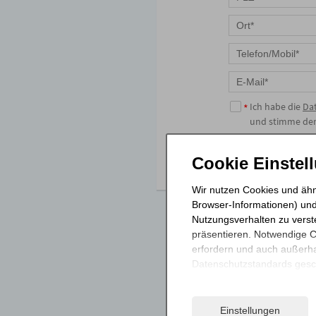
Pflichtfeld
Ich habe die
Da
*
und stimme der 
Anfrage absende
Cookie Einstel
Wir nutzen Cookies und ähn
Browser-Informationen) und
Nutzungsverhalten zu verst
präsentieren. Notwendige 
erfordern und auch außerha
Datenschutzstandards gesch
Ihre Einwilligung erteilen 
Informationen und Details z
Einstellungen