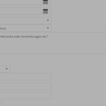
ahre)