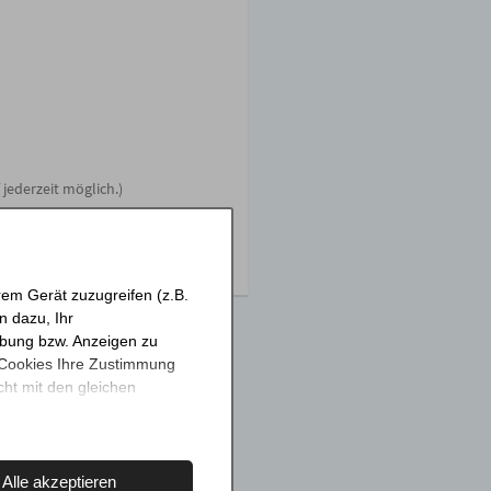
jederzeit möglich.)
rem Gerät zuzugreifen (z.B.
n dazu, Ihr
rbung bzw. Anzeigen zu
-Cookies Ihre Zustimmung
ht mit den gleichen
"Alle ablehnen". Weitere
em
Impressum
.
Alle akzeptieren