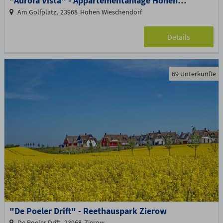
"Aurora Vista" - Appartementanlage Hohen-Wieschendorf
Am Golfplatz
23968
Hohen Wieschendorf
Details
69 Unterkünfte
"De Poeler Drift" - Reethauspark Zierow
De Poeler Drift
23968
Zierow