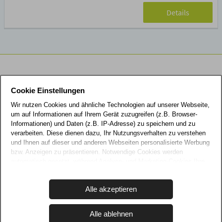
Details
LaWieka Vermietungsagentur
Cookie Einstellungen
Jetz buchen
Wir nutzen Cookies und ähnliche Technologien auf unserer Webseite,
um auf Informationen auf Ihrem Gerät zuzugreifen (z.B. Browser-
Informationen) und Daten (z.B. IP-Adresse) zu speichern und zu
038428 627714
verarbeiten. Diese dienen dazu, Ihr Nutzungsverhalten zu verstehen
und Ihnen auf dieser und anderen Webseiten personalisierte Werbung
Schreiben Sie uns
bzw. Anzeigen zu präsentieren. Notwendige Cookies werden
automatisch gesetzt, während Analyse- und Marketing-Cookies Ihre
Zustimmung erfordern und auch außerhalb der EU/EWR, z.B. in den
USA, verarbeitet werden, wo Ihre Daten nicht mit den gleichen
Alle akzeptieren
Datenschutzstandards geschützt sind wie in der EU.
Ihre Einwilligung erteilen Sie mit "Alle akzeptieren" oder beschränken
Alle ablehnen
auf notwendige Cookies mit "Alle ablehnen". Weitere Informationen